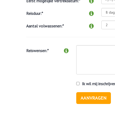
Eerst mogelijke vertrekdatum:*
Reisduur:*
Aantal volwassenen:*
Reiswensen:*
Ik wil mij inschrij
AANVRAGEN