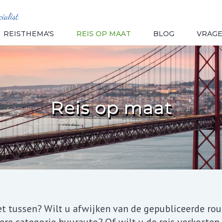
REISTHEMA'S
REIS OP MAAT
BLOG
VRAG
Reis op maat
iet tussen? Wilt u afwijken van de gepubliceerde rou