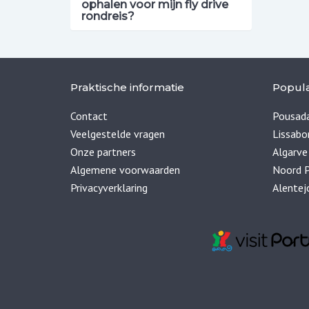
ophalen voor mijn fly drive
rondreis?
Praktische informatie
Popula
Contact
Pousada
Veelgestelde vragen
Lissabo
Onze partners
Algarve
Algemene voorwaarden
Noord P
Privacyverklaring
Alentej