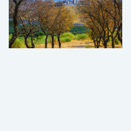
Rondreis Portugal Natuur en
Cultuur
Tijdens deze Fly Drive rondreis door Portugal laat u
zich betoveren door de middeleeuwse en romeinse
steden, geniet u van een glas port wijn op een
terras in Porto of spot u dolfijnen tijdens een
wandeling door een van de mooie natuurreservaten.