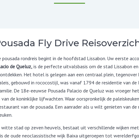
ousada Fly Drive Reisoverzic
e pousada rondreis begint in de hoofdstad Lissabon. Uw eerste ac
acio de Queluz,
is de perfecte uitvalsbasis om de stad Lissabon en
 ontdekken. Het hotel is gelegen aan een centraal plein, tegenover
paleis, gebouwd in rococostijl, was vanaf 1794 de residentie van de
 familie. De 18e-eeuwse Pousada Palacio de Queluz was vroeger he
an de koninklijke lijfwachten. Waar oorspronkelijk de paleiskeuke
restaurant van de pousada. Een aanrader als u wilt genieten van de 
euken.
e witte stad op zeven heuvels, bestaat uit verschillende wijken met
 is de oude neoclassistische wijk Baixa uitgeroepen tot werelderfgo