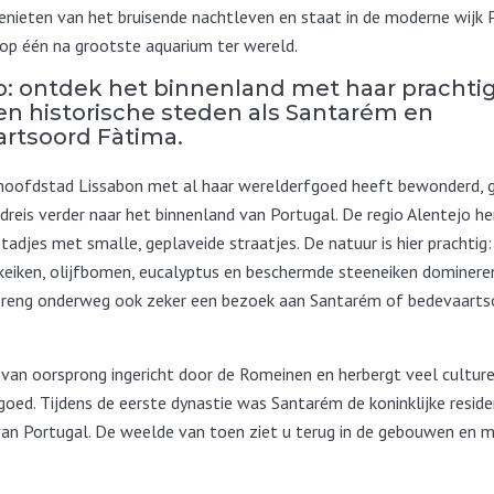
genieten van het bruisende nachtleven en staat in de moderne wijk 
op één na grootste aquarium ter wereld.
o: ontdek het binnenland met haar prachti
en historische steden als Santarém en
rtsoord Fàtima.
hoofdstad Lissabon met al haar werelderfgoed heeft bewonderd, 
reis verder naar het binnenland van Portugal. De regio Alentejo he
stadjes met smalle, geplaveide straatjes. De natuur is hier prachtig
rkeiken, olijfbomen, eucalyptus en beschermde steeneiken dominere
Breng onderweg ook zeker een bezoek aan Santarém of bedevaarts
 van oorsprong ingericht door de Romeinen en herbergt veel culture
fgoed. Tijdens de eerste dynastie was Santarém de koninklijke reside
an Portugal. De weelde van toen ziet u terug in de gebouwen en