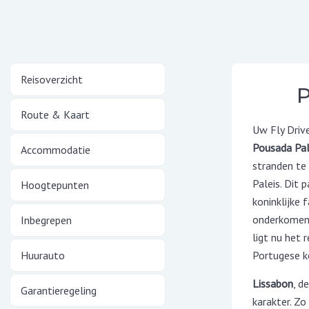
Reisoverzicht
P
Route & Kaart
Uw Fly Driv
Pousada Pal
Accommodatie
stranden te
Paleis. Dit 
Hoogtepunten
koninklijke
onderkomen v
Inbegrepen
ligt nu het 
Huurauto
Portugese k
Lissabon
, d
Garantieregeling
karakter. Zo