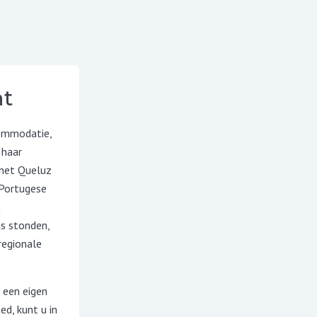
ht
commodatie,
 haar
 het Queluz
 Portugese
t
ns stonden,
regionale
 een eigen
ed, kunt u in