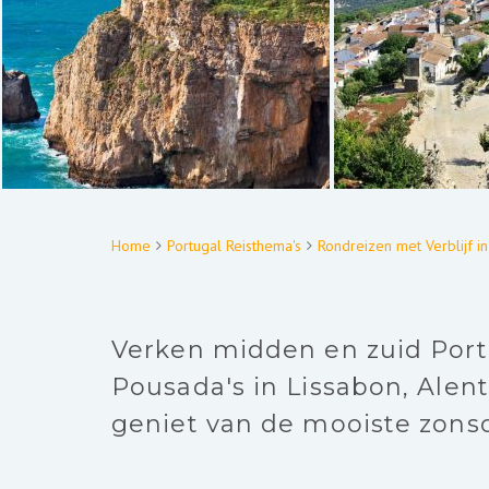
Home
Portugal Reisthema's
Rondreizen met Verblijf 
Verken midden en zuid Portu
Pousada's in Lissabon, Alen
geniet van de mooiste zons