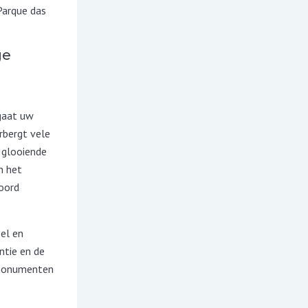
Parque das
ge
gaat uw
rbergt vele
: glooiende
n het
oord
el en
ntie en de
 monumenten