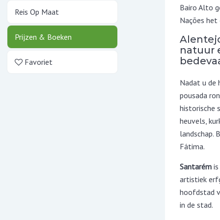
Bairo Alto 
Reis Op Maat
Nações het 
Prijzen & Boeken
Alentej
natuur 
bedevaa
Favoriet
Nadat u de 
pousada rond
historische 
heuvels, ku
landschap. 
Fátima.
Santarém
is
artistiek er
hoofdstad v
in de stad.