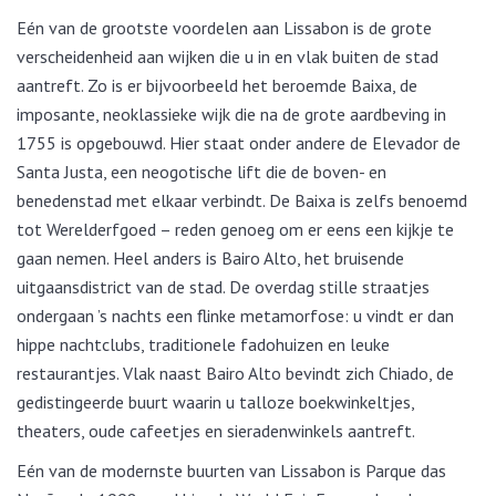
Eén van de grootste voordelen aan Lissabon is de grote
verscheidenheid aan wijken die u in en vlak buiten de stad
aantreft. Zo is er bijvoorbeeld het beroemde Baixa, de
imposante, neoklassieke wijk die na de grote aardbeving in
1755 is opgebouwd. Hier staat onder andere de Elevador de
Santa Justa, een neogotische lift die de boven- en
benedenstad met elkaar verbindt. De Baixa is zelfs benoemd
tot Werelderfgoed – reden genoeg om er eens een kijkje te
gaan nemen. Heel anders is Bairo Alto, het bruisende
uitgaansdistrict van de stad. De overdag stille straatjes
ondergaan ’s nachts een flinke metamorfose: u vindt er dan
hippe nachtclubs, traditionele fadohuizen en leuke
restaurantjes. Vlak naast Bairo Alto bevindt zich Chiado, de
gedistingeerde buurt waarin u talloze boekwinkeltjes,
theaters, oude cafeetjes en sieradenwinkels aantreft.
Eén van de modernste buurten van Lissabon is Parque das